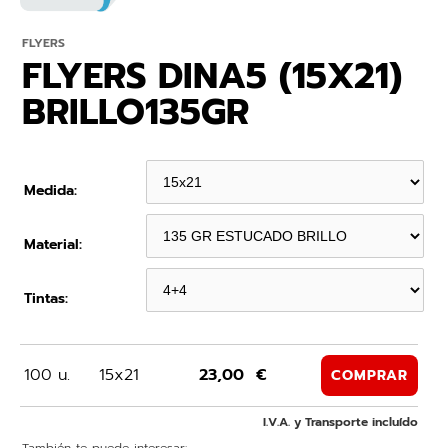
FLYERS
FLYERS DINA5 (15X21)
BRILLO135GR
Medida:
Material:
Tintas:
100 u.
15x21
23,00 €
COMPRAR
I.V.A. y Transporte incluído
También te puede interesar: