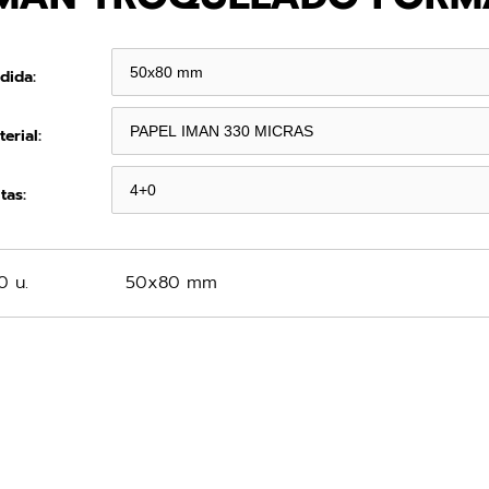
dida:
erial:
tas:
0 u.
50x80 mm