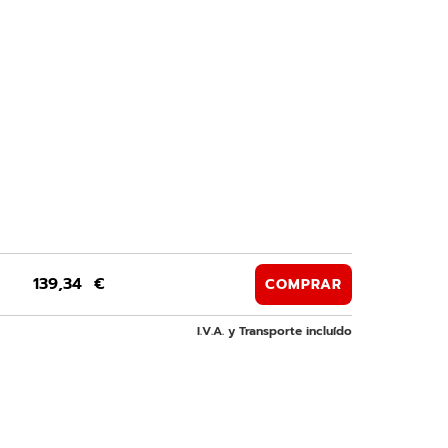
139,34 €
COMPRAR
I.V.A. y Transporte incluído