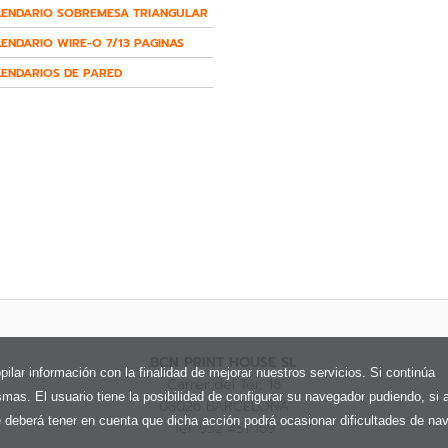
LENDARIO SOBREMESA TRIANGULAR
ENDARIO WIRE-O 7/13 PAGINAS
ENDARIOS DE PARED
BCN PRINT HOUSE SL
pilar información con la finalidad de mejorar nuestros servicios. Si continúa
Carrer del Ter, 18
as. El usuario tiene la posibilidad de configurar su navegador pudiendo, si a
08026 BARCELONA
 deberá tener en cuenta que dicha acción podrá ocasionar dificultades de na
Tel. 932 451 169