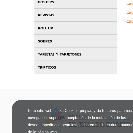
POSTERS
CA
CAL
REVISTAS
CAL
ROLL UP
SOBRES
TARJETAS Y TARJETONES
TRIPTICOS
Este sitio web utiliza Cookies propias y de terceros para reco
navegando, supone la aceptación de la instalación de las mism
desea, impedir que sean instaladas en su disco duro, aunque
de la página web.