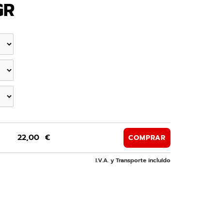
GR
22,00 €
COMPRAR
I.V.A. y Transporte incluído