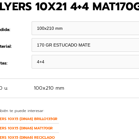
LYERS 10X21 4+4 MAT170
dida:
erial:
tas:
0 u.
100x210 mm
bién te puede interesar:
ERS 10X15 (DINA6) BRILLO135GR
ERS 10X15 (DINA6) MAT170GR
ERS 10X15 (DINA6) RECICLADO